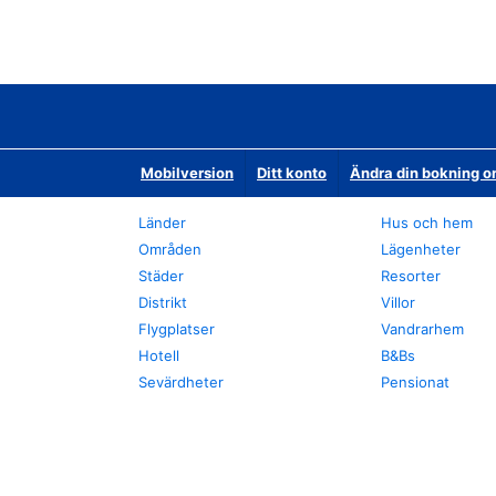
Mobilversion
Ditt konto
Ändra din bokning o
Länder
Hus och hem
Områden
Lägenheter
Städer
Resorter
Distrikt
Villor
Flygplatser
Vandrarhem
Hotell
B&Bs
Sevärdheter
Pensionat