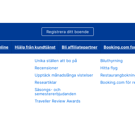
Registrera ditt boende
nline
Hjälp från kundtjänst
Bli affiliatepartner
Booking.com fo
Unika ställen att bo på
Biluthyrning
Recensioner
Hitta flyg
Upptäck månadslånga vistelser
Restaurangboknin
Researtiklar
Booking.com för r
Säsongs- och
semestererbjudanden
Traveller Review Awards