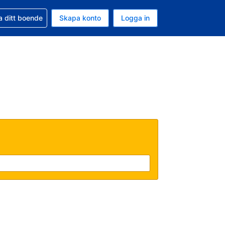
d din bokning
a ditt boende
Skapa konto
Logga in
uta är Svenska kronor
ande språk är Svenska