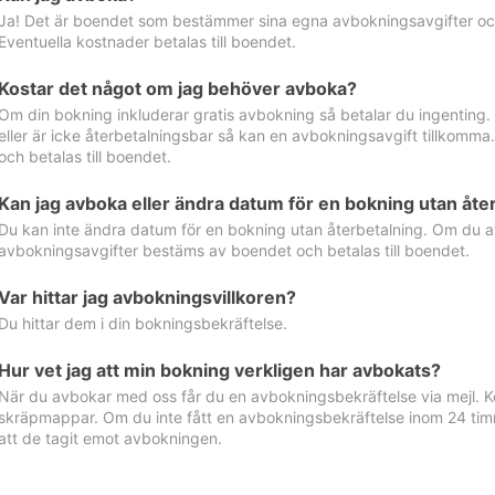
Ja! Det är boendet som bestämmer sina egna avbokningsavgifter och 
Eventuella kostnader betalas till boendet.
Kostar det något om jag behöver avboka?
Om din bokning inkluderar gratis avbokning så betalar du ingenting
eller är icke återbetalningsbar så kan en avbokningsavgift tillkom
och betalas till boendet.
Kan jag avboka eller ändra datum för en bokning utan åte
Du kan inte ändra datum för en bokning utan återbetalning. Om du a
avbokningsavgifter bestäms av boendet och betalas till boendet.
Var hittar jag avbokningsvillkoren?
Du hittar dem i din bokningsbekräftelse.
Hur vet jag att min bokning verkligen har avbokats?
När du avbokar med oss får du en avbokningsbekräftelse via mejl. Ko
skräpmappar. Om du inte fått en avbokningsbekräftelse inom 24 timm
att de tagit emot avbokningen.