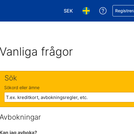
SEK
Få hjälp me
Registrer
Välj valuta. Din nuvarande val
Välj språk. Ditt nuvar
Vanliga frågor
Sök
Sökord eller ämne
Avbokningar
Kan jag avboka?