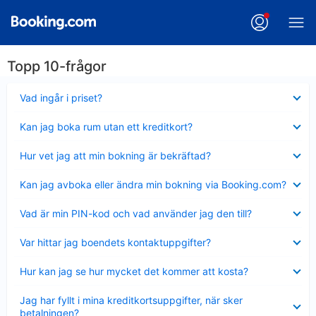
Topp 10-frågor
Visar
Vad ingår i priset?
mindre
Visar
Kan jag boka rum utan ett kreditkort?
mindre
Visar
Hur vet jag att min bokning är bekräftad?
mindre
Visar
Kan jag avboka eller ändra min bokning via Booking.com?
mindre
Visar
Vad är min PIN-kod och vad använder jag den till?
mindre
Visar
Var hittar jag boendets kontaktuppgifter?
mindre
Visar
Hur kan jag se hur mycket det kommer att kosta?
mindre
Visar
Jag har fyllt i mina kreditkortsuppgifter, när sker
mindre
betalningen?