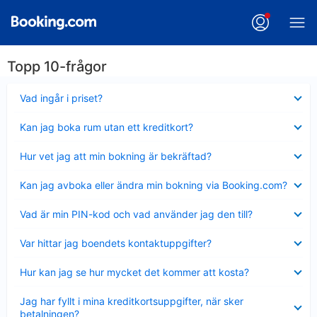
Topp 10-frågor
Visar
Vad ingår i priset?
mindre
Visar
Kan jag boka rum utan ett kreditkort?
mindre
Visar
Hur vet jag att min bokning är bekräftad?
mindre
Visar
Kan jag avboka eller ändra min bokning via Booking.com?
mindre
Visar
Vad är min PIN-kod och vad använder jag den till?
mindre
Visar
Var hittar jag boendets kontaktuppgifter?
mindre
Visar
Hur kan jag se hur mycket det kommer att kosta?
mindre
Visar
Jag har fyllt i mina kreditkortsuppgifter, när sker
mindre
betalningen?