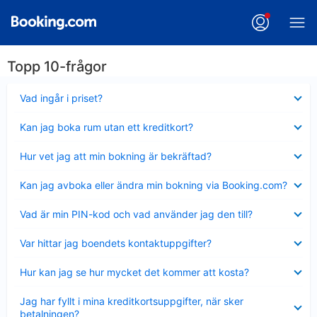
Topp 10-frågor
Visar
Vad ingår i priset?
mindre
Visar
Kan jag boka rum utan ett kreditkort?
mindre
Visar
Hur vet jag att min bokning är bekräftad?
mindre
Visar
Kan jag avboka eller ändra min bokning via Booking.com?
mindre
Visar
Vad är min PIN-kod och vad använder jag den till?
mindre
Visar
Var hittar jag boendets kontaktuppgifter?
mindre
Visar
Hur kan jag se hur mycket det kommer att kosta?
mindre
Visar
Jag har fyllt i mina kreditkortsuppgifter, när sker
mindre
betalningen?