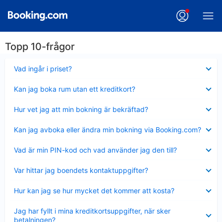
Topp 10-frågor
Visar
Vad ingår i priset?
mindre
Visar
Kan jag boka rum utan ett kreditkort?
mindre
Visar
Hur vet jag att min bokning är bekräftad?
mindre
Visar
Kan jag avboka eller ändra min bokning via Booking.com?
mindre
Visar
Vad är min PIN-kod och vad använder jag den till?
mindre
Visar
Var hittar jag boendets kontaktuppgifter?
mindre
Visar
Hur kan jag se hur mycket det kommer att kosta?
mindre
Visar
Jag har fyllt i mina kreditkortsuppgifter, när sker
mindre
betalningen?