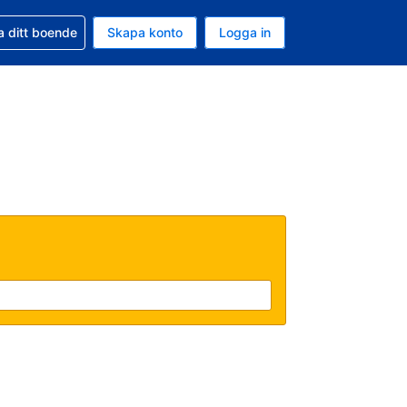
d din bokning
a ditt boende
Skapa konto
Logga in
uta är Svenska kronor
ande språk är Svenska