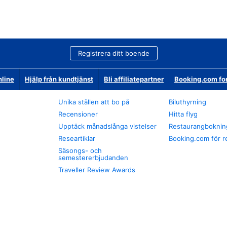
Registrera ditt boende
nline
Hjälp från kundtjänst
Bli affiliatepartner
Booking.com fo
Unika ställen att bo på
Biluthyrning
Recensioner
Hitta flyg
Upptäck månadslånga vistelser
Restaurangboknin
Researtiklar
Booking.com för r
Säsongs- och
semestererbjudanden
Traveller Review Awards