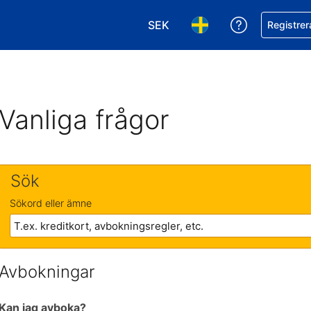
SEK
Få hjälp me
Registrer
Välj valuta. Din nuvarande val
Välj språk. Ditt nuvar
Vanliga frågor
Sök
Sökord eller ämne
Avbokningar
Kan jag avboka?