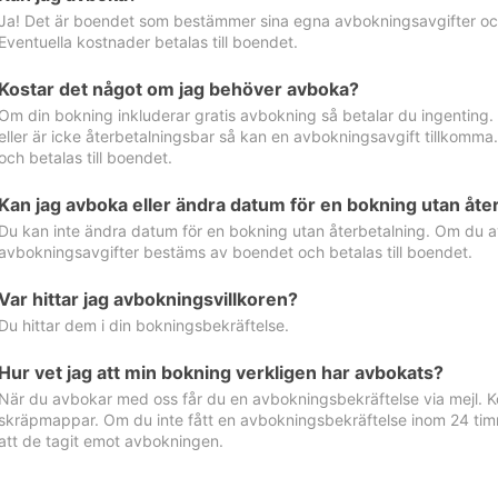
Ja! Det är boendet som bestämmer sina egna avbokningsavgifter och 
Eventuella kostnader betalas till boendet.
Kostar det något om jag behöver avboka?
Om din bokning inkluderar gratis avbokning så betalar du ingenting
eller är icke återbetalningsbar så kan en avbokningsavgift tillkom
och betalas till boendet.
Kan jag avboka eller ändra datum för en bokning utan åte
Du kan inte ändra datum för en bokning utan återbetalning. Om du a
avbokningsavgifter bestäms av boendet och betalas till boendet.
Var hittar jag avbokningsvillkoren?
Du hittar dem i din bokningsbekräftelse.
Hur vet jag att min bokning verkligen har avbokats?
När du avbokar med oss får du en avbokningsbekräftelse via mejl. Ko
skräpmappar. Om du inte fått en avbokningsbekräftelse inom 24 timm
att de tagit emot avbokningen.