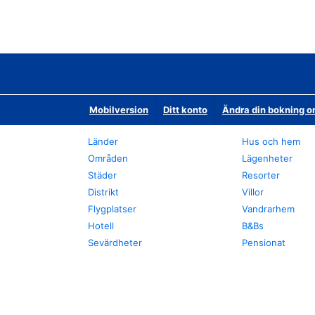
Mobilversion
Ditt konto
Ändra din bokning o
Länder
Hus och hem
Områden
Lägenheter
Städer
Resorter
Distrikt
Villor
Flygplatser
Vandrarhem
Hotell
B&Bs
Sevärdheter
Pensionat