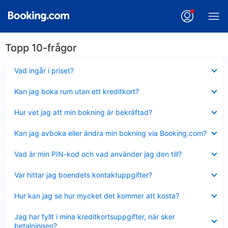
Topp 10-frågor
Visar
Vad ingår i priset?
mindre
Visar
Kan jag boka rum utan ett kreditkort?
mindre
Visar
Hur vet jag att min bokning är bekräftad?
mindre
Visar
Kan jag avboka eller ändra min bokning via Booking.com?
mindre
Visar
Vad är min PIN-kod och vad använder jag den till?
mindre
Visar
Var hittar jag boendets kontaktuppgifter?
mindre
Visar
Hur kan jag se hur mycket det kommer att kosta?
mindre
Visar
Jag har fyllt i mina kreditkortsuppgifter, när sker
mindre
betalningen?