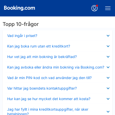
Topp 10-frågor
Visar
Vad ingår i priset?
mindre
Visar
Kan jag boka rum utan ett kreditkort?
mindre
Visar
Hur vet jag att min bokning är bekräftad?
mindre
Visar
Kan jag avboka eller ändra min bokning via Booking.com?
mindre
Visar
Vad är min PIN-kod och vad använder jag den till?
mindre
Visar
Var hittar jag boendets kontaktuppgifter?
mindre
Visar
Hur kan jag se hur mycket det kommer att kosta?
mindre
Visar
Jag har fyllt i mina kreditkortsuppgifter, när sker
mindre
betalningen?