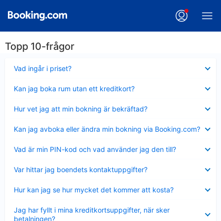
Topp 10-frågor
Visar
Vad ingår i priset?
mindre
Visar
Kan jag boka rum utan ett kreditkort?
mindre
Visar
Hur vet jag att min bokning är bekräftad?
mindre
Visar
Kan jag avboka eller ändra min bokning via Booking.com?
mindre
Visar
Vad är min PIN-kod och vad använder jag den till?
mindre
Visar
Var hittar jag boendets kontaktuppgifter?
mindre
Visar
Hur kan jag se hur mycket det kommer att kosta?
mindre
Visar
Jag har fyllt i mina kreditkortsuppgifter, när sker
mindre
betalningen?