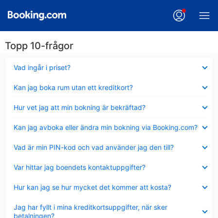
Topp 10-frågor
Visar
Vad ingår i priset?
mindre
Visar
Kan jag boka rum utan ett kreditkort?
mindre
Visar
Hur vet jag att min bokning är bekräftad?
mindre
Visar
Kan jag avboka eller ändra min bokning via Booking.com?
mindre
Visar
Vad är min PIN-kod och vad använder jag den till?
mindre
Visar
Var hittar jag boendets kontaktuppgifter?
mindre
Visar
Hur kan jag se hur mycket det kommer att kosta?
mindre
Visar
Jag har fyllt i mina kreditkortsuppgifter, när sker
mindre
betalningen?