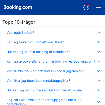
Topp 10-frågor
Visar
Vad ingår i priset?
mindre
Visar
Kan jag boka rum utan ett kreditkort?
mindre
Visar
Hur vet jag att min bokning är bekräftad?
mindre
Visar
Kan jag avboka eller ändra min bokning via Booking.com?
mindre
Visar
Vad är min PIN-kod och vad använder jag den till?
mindre
Visar
Var hittar jag boendets kontaktuppgifter?
mindre
Visar
Hur kan jag se hur mycket det kommer att kosta?
mindre
Visar
Jag har fyllt i mina kreditkortsuppgifter, när sker
mindre
betalningen?