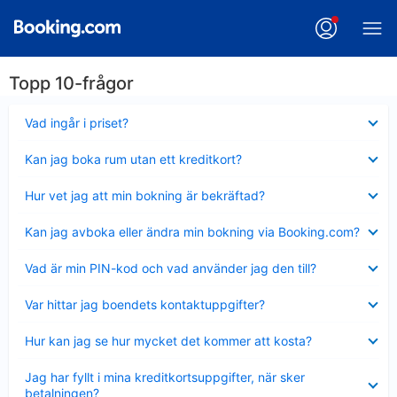
Topp 10-frågor
Visar
Vad ingår i priset?
mindre
Visar
Kan jag boka rum utan ett kreditkort?
mindre
Visar
Hur vet jag att min bokning är bekräftad?
mindre
Visar
Kan jag avboka eller ändra min bokning via Booking.com?
mindre
Visar
Vad är min PIN-kod och vad använder jag den till?
mindre
Visar
Var hittar jag boendets kontaktuppgifter?
mindre
Visar
Hur kan jag se hur mycket det kommer att kosta?
mindre
Visar
Jag har fyllt i mina kreditkortsuppgifter, när sker
mindre
betalningen?