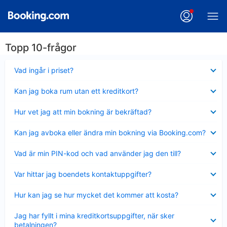
Topp 10-frågor
Visar
Vad ingår i priset?
mindre
Visar
Kan jag boka rum utan ett kreditkort?
mindre
Visar
Hur vet jag att min bokning är bekräftad?
mindre
Visar
Kan jag avboka eller ändra min bokning via Booking.com?
mindre
Visar
Vad är min PIN-kod och vad använder jag den till?
mindre
Visar
Var hittar jag boendets kontaktuppgifter?
mindre
Visar
Hur kan jag se hur mycket det kommer att kosta?
mindre
Visar
Jag har fyllt i mina kreditkortsuppgifter, när sker
mindre
betalningen?