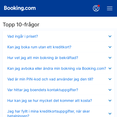
Topp 10-frågor
Visar
Vad ingår i priset?
mindre
Visar
Kan jag boka rum utan ett kreditkort?
mindre
Visar
Hur vet jag att min bokning är bekräftad?
mindre
Visar
Kan jag avboka eller ändra min bokning via Booking.com?
mindre
Visar
Vad är min PIN-kod och vad använder jag den till?
mindre
Visar
Var hittar jag boendets kontaktuppgifter?
mindre
Visar
Hur kan jag se hur mycket det kommer att kosta?
mindre
Visar
Jag har fyllt i mina kreditkortsuppgifter, när sker
mindre
betalningen?