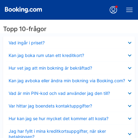
Topp 10-frågor
Visar
Vad ingår i priset?
mindre
Visar
Kan jag boka rum utan ett kreditkort?
mindre
Visar
Hur vet jag att min bokning är bekräftad?
mindre
Visar
Kan jag avboka eller ändra min bokning via Booking.com?
mindre
Visar
Vad är min PIN-kod och vad använder jag den till?
mindre
Visar
Var hittar jag boendets kontaktuppgifter?
mindre
Visar
Hur kan jag se hur mycket det kommer att kosta?
mindre
Visar
Jag har fyllt i mina kreditkortsuppgifter, när sker
mindre
betalningen?