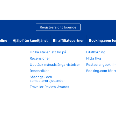
Registrera ditt boende
nline
Hjälp från kundtjänst
Bli affiliatepartner
Booking.com fo
Unika ställen att bo på
Biluthyrning
Recensioner
Hitta flyg
Upptäck månadslånga vistelser
Restaurangboknin
Researtiklar
Booking.com för r
Säsongs- och
semestererbjudanden
Traveller Review Awards