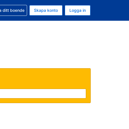
d din bokning
a ditt boende
Skapa konto
Logga in
uta är Svenska kronor
ande språk är Svenska