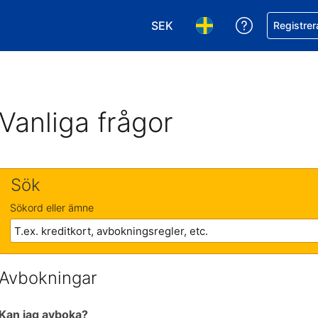
SEK
Få hjälp me
Registrer
Välj valuta. Din nuvarande val
Välj språk. Ditt nuvar
Vanliga frågor
Sök
Sökord eller ämne
Avbokningar
Kan jag avboka?