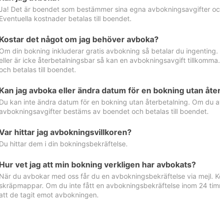
Ja! Det är boendet som bestämmer sina egna avbokningsavgifter och 
Eventuella kostnader betalas till boendet.
Kostar det något om jag behöver avboka?
Om din bokning inkluderar gratis avbokning så betalar du ingenting
eller är icke återbetalningsbar så kan en avbokningsavgift tillkom
och betalas till boendet.
Kan jag avboka eller ändra datum för en bokning utan åte
Du kan inte ändra datum för en bokning utan återbetalning. Om du a
avbokningsavgifter bestäms av boendet och betalas till boendet.
Var hittar jag avbokningsvillkoren?
Du hittar dem i din bokningsbekräftelse.
Hur vet jag att min bokning verkligen har avbokats?
När du avbokar med oss får du en avbokningsbekräftelse via mejl. Ko
skräpmappar. Om du inte fått en avbokningsbekräftelse inom 24 timm
att de tagit emot avbokningen.