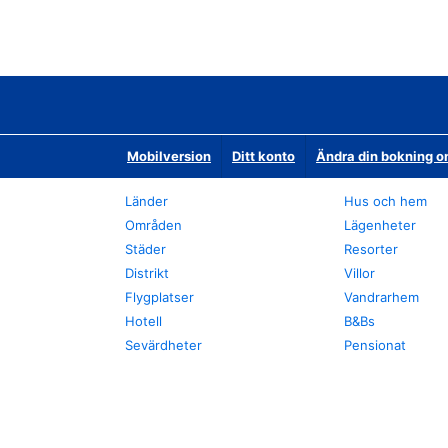
Mobilversion
Ditt konto
Ändra din bokning o
Länder
Hus och hem
Områden
Lägenheter
Städer
Resorter
Distrikt
Villor
Flygplatser
Vandrarhem
Hotell
B&Bs
Sevärdheter
Pensionat