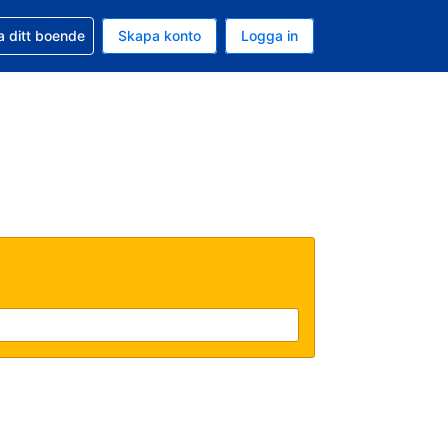
d din bokning
a ditt boende
Skapa konto
Logga in
ta är Amerikanska dollar
ande språk är Svenska