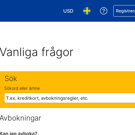
USD
Få hjälp me
Registrer
Välj valuta. Din nuvarande valu
Välj språk. Ditt nuvar
Vanliga frågor
Sök
Sökord eller ämne
Avbokningar
Kan jag avboka?