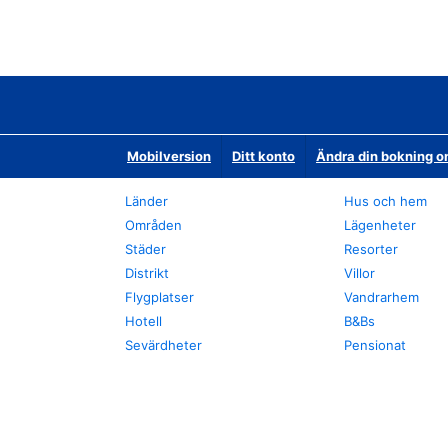
Mobilversion
Ditt konto
Ändra din bokning o
Länder
Hus och hem
Områden
Lägenheter
Städer
Resorter
Distrikt
Villor
Flygplatser
Vandrarhem
Hotell
B&Bs
Sevärdheter
Pensionat