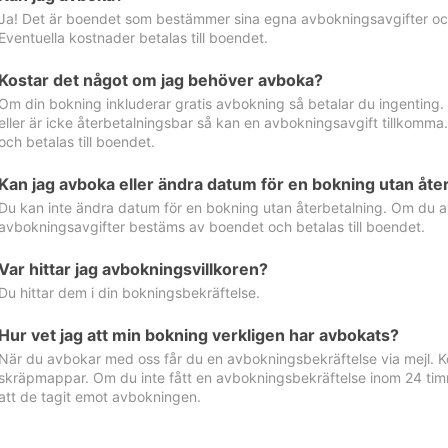
Ja! Det är boendet som bestämmer sina egna avbokningsavgifter och 
Eventuella kostnader betalas till boendet.
Kostar det något om jag behöver avboka?
Om din bokning inkluderar gratis avbokning så betalar du ingenting
eller är icke återbetalningsbar så kan en avbokningsavgift tillkom
och betalas till boendet.
Kan jag avboka eller ändra datum för en bokning utan åte
Du kan inte ändra datum för en bokning utan återbetalning. Om du a
avbokningsavgifter bestäms av boendet och betalas till boendet.
Var hittar jag avbokningsvillkoren?
Du hittar dem i din bokningsbekräftelse.
Hur vet jag att min bokning verkligen har avbokats?
När du avbokar med oss får du en avbokningsbekräftelse via mejl. Ko
skräpmappar. Om du inte fått en avbokningsbekräftelse inom 24 timm
att de tagit emot avbokningen.