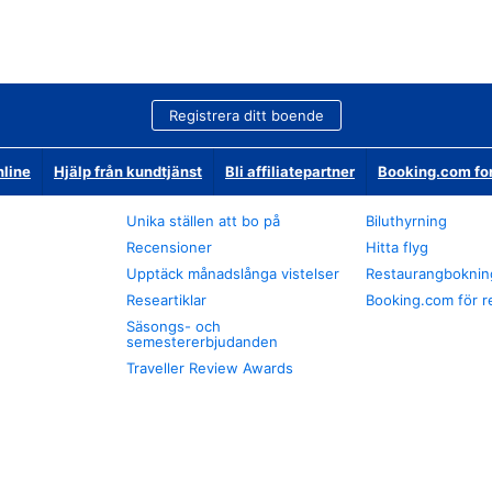
Registrera ditt boende
nline
Hjälp från kundtjänst
Bli affiliatepartner
Booking.com fo
Unika ställen att bo på
Biluthyrning
Recensioner
Hitta flyg
Upptäck månadslånga vistelser
Restaurangboknin
Researtiklar
Booking.com för r
Säsongs- och
semestererbjudanden
Traveller Review Awards