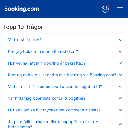
Topp 10-frågor
Visar
Vad ingår i priset?
mindre
Visar
Kan jag boka rum utan ett kreditkort?
mindre
Visar
Hur vet jag att min bokning är bekräftad?
mindre
Visar
Kan jag avboka eller ändra min bokning via Booking.com?
mindre
Visar
Vad är min PIN-kod och vad använder jag den till?
mindre
Visar
Var hittar jag boendets kontaktuppgifter?
mindre
Visar
Hur kan jag se hur mycket det kommer att kosta?
mindre
Visar
Jag har fyllt i mina kreditkortsuppgifter, när sker
mindre
betalningen?