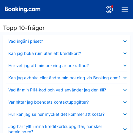
Topp 10-frågor
Visar
Vad ingår i priset?
mindre
Visar
Kan jag boka rum utan ett kreditkort?
mindre
Visar
Hur vet jag att min bokning är bekräftad?
mindre
Visar
Kan jag avboka eller ändra min bokning via Booking.com?
mindre
Visar
Vad är min PIN-kod och vad använder jag den till?
mindre
Visar
Var hittar jag boendets kontaktuppgifter?
mindre
Visar
Hur kan jag se hur mycket det kommer att kosta?
mindre
Visar
Jag har fyllt i mina kreditkortsuppgifter, när sker
mindre
betalningen?