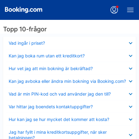
Topp 10-frågor
Visar
Vad ingår i priset?
mindre
Visar
Kan jag boka rum utan ett kreditkort?
mindre
Visar
Hur vet jag att min bokning är bekräftad?
mindre
Visar
Kan jag avboka eller ändra min bokning via Booking.com?
mindre
Visar
Vad är min PIN-kod och vad använder jag den till?
mindre
Visar
Var hittar jag boendets kontaktuppgifter?
mindre
Visar
Hur kan jag se hur mycket det kommer att kosta?
mindre
Visar
Jag har fyllt i mina kreditkortsuppgifter, när sker
mindre
betalningen?