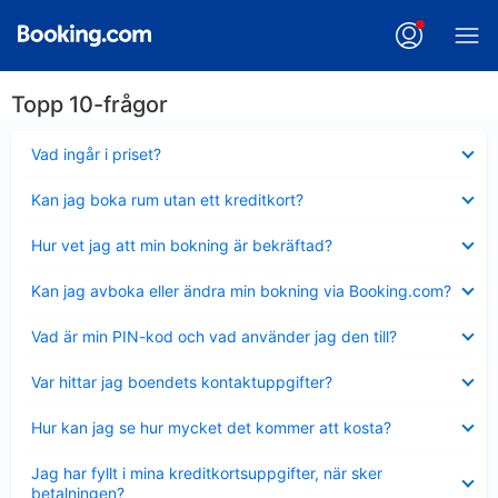
Topp 10-frågor
Visar
Vad ingår i priset?
mindre
Visar
Kan jag boka rum utan ett kreditkort?
mindre
Visar
Hur vet jag att min bokning är bekräftad?
mindre
Visar
Kan jag avboka eller ändra min bokning via Booking.com?
mindre
Visar
Vad är min PIN-kod och vad använder jag den till?
mindre
Visar
Var hittar jag boendets kontaktuppgifter?
mindre
Visar
Hur kan jag se hur mycket det kommer att kosta?
mindre
Visar
Jag har fyllt i mina kreditkortsuppgifter, när sker
mindre
betalningen?