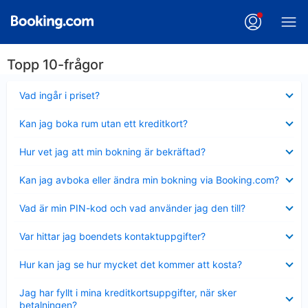
Topp 10-frågor
Visar
Vad ingår i priset?
mindre
Visar
Kan jag boka rum utan ett kreditkort?
mindre
Visar
Hur vet jag att min bokning är bekräftad?
mindre
Visar
Kan jag avboka eller ändra min bokning via Booking.com?
mindre
Visar
Vad är min PIN-kod och vad använder jag den till?
mindre
Visar
Var hittar jag boendets kontaktuppgifter?
mindre
Visar
Hur kan jag se hur mycket det kommer att kosta?
mindre
Visar
Jag har fyllt i mina kreditkortsuppgifter, när sker
mindre
betalningen?