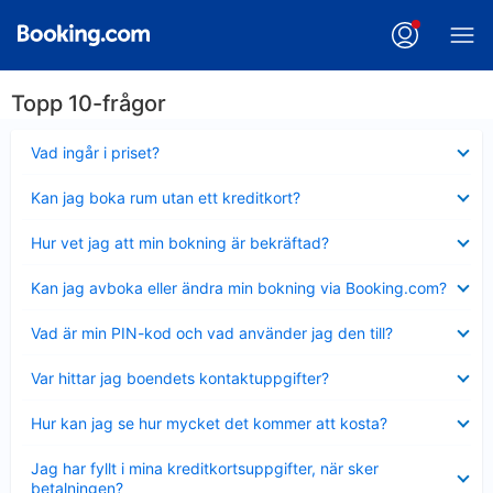
Topp 10-frågor
Visar
Vad ingår i priset?
mindre
Visar
Kan jag boka rum utan ett kreditkort?
mindre
Visar
Hur vet jag att min bokning är bekräftad?
mindre
Visar
Kan jag avboka eller ändra min bokning via Booking.com?
mindre
Visar
Vad är min PIN-kod och vad använder jag den till?
mindre
Visar
Var hittar jag boendets kontaktuppgifter?
mindre
Visar
Hur kan jag se hur mycket det kommer att kosta?
mindre
Visar
Jag har fyllt i mina kreditkortsuppgifter, när sker
mindre
betalningen?