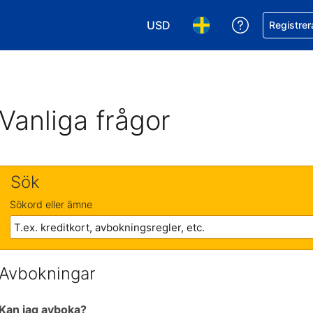
USD
Få hjälp me
Registrer
Välj valuta. Din nuvarande valu
Välj språk. Ditt nuvar
Vanliga frågor
Sök
Sökord eller ämne
Avbokningar
Kan jag avboka?