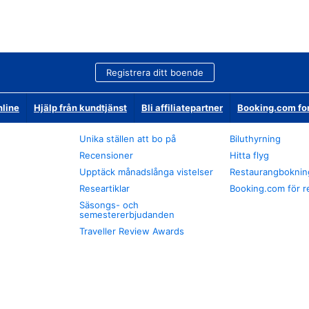
Registrera ditt boende
nline
Hjälp från kundtjänst
Bli affiliatepartner
Booking.com fo
Unika ställen att bo på
Biluthyrning
Recensioner
Hitta flyg
Upptäck månadslånga vistelser
Restaurangboknin
Researtiklar
Booking.com för r
Säsongs- och
semestererbjudanden
Traveller Review Awards