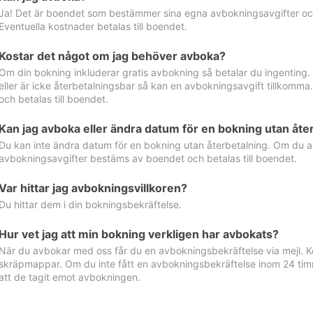
Ja! Det är boendet som bestämmer sina egna avbokningsavgifter och 
Eventuella kostnader betalas till boendet.
Kostar det något om jag behöver avboka?
Om din bokning inkluderar gratis avbokning så betalar du ingenting
eller är icke återbetalningsbar så kan en avbokningsavgift tillkom
och betalas till boendet.
Kan jag avboka eller ändra datum för en bokning utan åte
Du kan inte ändra datum för en bokning utan återbetalning. Om du a
avbokningsavgifter bestäms av boendet och betalas till boendet.
Var hittar jag avbokningsvillkoren?
Du hittar dem i din bokningsbekräftelse.
Hur vet jag att min bokning verkligen har avbokats?
När du avbokar med oss får du en avbokningsbekräftelse via mejl. Ko
skräpmappar. Om du inte fått en avbokningsbekräftelse inom 24 timm
att de tagit emot avbokningen.