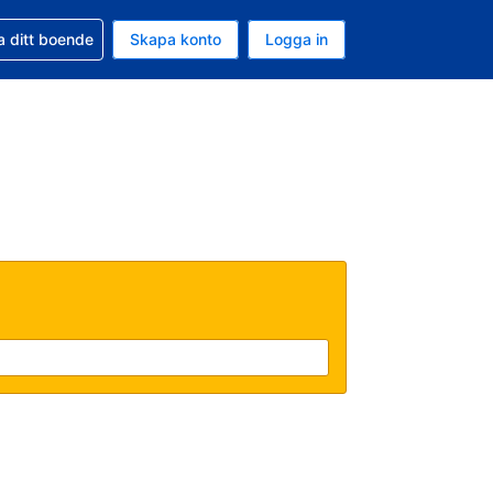
d din bokning
a ditt boende
Skapa konto
Logga in
ta är Amerikanska dollar
ande språk är Svenska