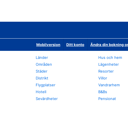
Mobilversion
Ditt konto
Ändra din bokning o
Länder
Hus och hem
Områden
Lägenheter
Städer
Resorter
Distrikt
Villor
Flygplatser
Vandrarhem
Hotell
B&Bs
Sevärdheter
Pensionat