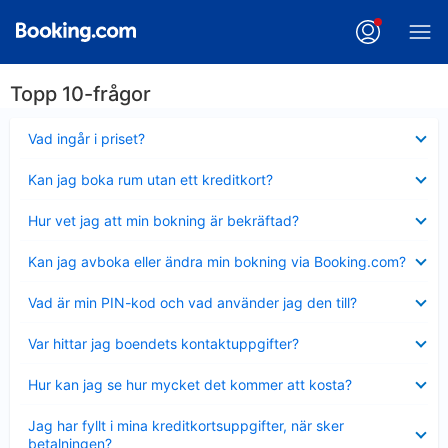
Topp 10-frågor
Visar
Vad ingår i priset?
mindre
Visar
Kan jag boka rum utan ett kreditkort?
mindre
Visar
Hur vet jag att min bokning är bekräftad?
mindre
Visar
Kan jag avboka eller ändra min bokning via Booking.com?
mindre
Visar
Vad är min PIN-kod och vad använder jag den till?
mindre
Visar
Var hittar jag boendets kontaktuppgifter?
mindre
Visar
Hur kan jag se hur mycket det kommer att kosta?
mindre
Visar
Jag har fyllt i mina kreditkortsuppgifter, när sker
mindre
betalningen?