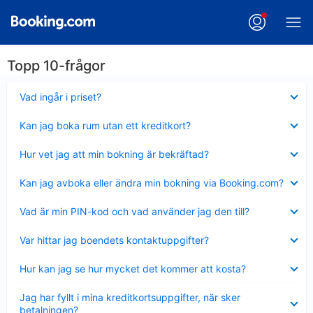
Topp 10-frågor
Visar
Vad ingår i priset?
mindre
Visar
Kan jag boka rum utan ett kreditkort?
mindre
Visar
Hur vet jag att min bokning är bekräftad?
mindre
Visar
Kan jag avboka eller ändra min bokning via Booking.com?
mindre
Visar
Vad är min PIN-kod och vad använder jag den till?
mindre
Visar
Var hittar jag boendets kontaktuppgifter?
mindre
Visar
Hur kan jag se hur mycket det kommer att kosta?
mindre
Visar
Jag har fyllt i mina kreditkortsuppgifter, när sker
mindre
betalningen?