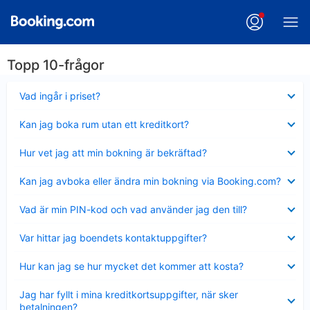
Topp 10-frågor
Visar
Vad ingår i priset?
mindre
Visar
Kan jag boka rum utan ett kreditkort?
mindre
Visar
Hur vet jag att min bokning är bekräftad?
mindre
Visar
Kan jag avboka eller ändra min bokning via Booking.com?
mindre
Visar
Vad är min PIN-kod och vad använder jag den till?
mindre
Visar
Var hittar jag boendets kontaktuppgifter?
mindre
Visar
Hur kan jag se hur mycket det kommer att kosta?
mindre
Visar
Jag har fyllt i mina kreditkortsuppgifter, när sker
mindre
betalningen?