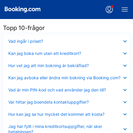
Topp 10-frågor
Visar
Vad ingår i priset?
mindre
Visar
Kan jag boka rum utan ett kreditkort?
mindre
Visar
Hur vet jag att min bokning är bekräftad?
mindre
Visar
Kan jag avboka eller ändra min bokning via Booking.com?
mindre
Visar
Vad är min PIN-kod och vad använder jag den till?
mindre
Visar
Var hittar jag boendets kontaktuppgifter?
mindre
Visar
Hur kan jag se hur mycket det kommer att kosta?
mindre
Visar
Jag har fyllt i mina kreditkortsuppgifter, när sker
mindre
betalningen?