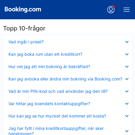
Topp 10-frågor
Visar
Vad ingår i priset?
mindre
Visar
Kan jag boka rum utan ett kreditkort?
mindre
Visar
Hur vet jag att min bokning är bekräftad?
mindre
Visar
Kan jag avboka eller ändra min bokning via Booking.com?
mindre
Visar
Vad är min PIN-kod och vad använder jag den till?
mindre
Visar
Var hittar jag boendets kontaktuppgifter?
mindre
Visar
Hur kan jag se hur mycket det kommer att kosta?
mindre
Visar
Jag har fyllt i mina kreditkortsuppgifter, när sker
mindre
betalningen?