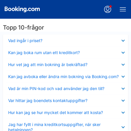
Topp 10-frågor
Visar
Vad ingår i priset?
mindre
Visar
Kan jag boka rum utan ett kreditkort?
mindre
Visar
Hur vet jag att min bokning är bekräftad?
mindre
Visar
Kan jag avboka eller ändra min bokning via Booking.com?
mindre
Visar
Vad är min PIN-kod och vad använder jag den till?
mindre
Visar
Var hittar jag boendets kontaktuppgifter?
mindre
Visar
Hur kan jag se hur mycket det kommer att kosta?
mindre
Visar
Jag har fyllt i mina kreditkortsuppgifter, när sker
mindre
betalningen?