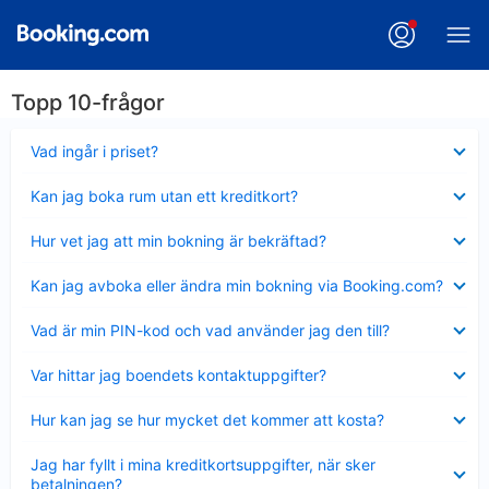
Topp 10-frågor
Visar
Vad ingår i priset?
mindre
Visar
Kan jag boka rum utan ett kreditkort?
mindre
Visar
Hur vet jag att min bokning är bekräftad?
mindre
Visar
Kan jag avboka eller ändra min bokning via Booking.com?
mindre
Visar
Vad är min PIN-kod och vad använder jag den till?
mindre
Visar
Var hittar jag boendets kontaktuppgifter?
mindre
Visar
Hur kan jag se hur mycket det kommer att kosta?
mindre
Visar
Jag har fyllt i mina kreditkortsuppgifter, när sker
mindre
betalningen?