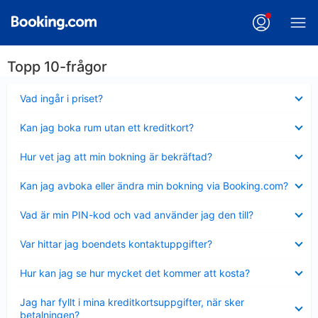
Topp 10-frågor
Visar
Vad ingår i priset?
mindre
Visar
Kan jag boka rum utan ett kreditkort?
mindre
Visar
Hur vet jag att min bokning är bekräftad?
mindre
Visar
Kan jag avboka eller ändra min bokning via Booking.com?
mindre
Visar
Vad är min PIN-kod och vad använder jag den till?
mindre
Visar
Var hittar jag boendets kontaktuppgifter?
mindre
Visar
Hur kan jag se hur mycket det kommer att kosta?
mindre
Visar
Jag har fyllt i mina kreditkortsuppgifter, när sker
mindre
betalningen?