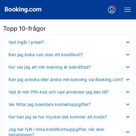
Topp 10-frågor
Visar
Vad ingår i priset?
mindre
Visar
Kan jag boka rum utan ett kreditkort?
mindre
Visar
Hur vet jag att min bokning är bekräftad?
mindre
Visar
Kan jag avboka eller ändra min bokning via Booking.com?
mindre
Visar
Vad är min PIN-kod och vad använder jag den till?
mindre
Visar
Var hittar jag boendets kontaktuppgifter?
mindre
Visar
Hur kan jag se hur mycket det kommer att kosta?
mindre
Visar
Jag har fyllt i mina kreditkortsuppgifter, när sker
mindre
betalningen?