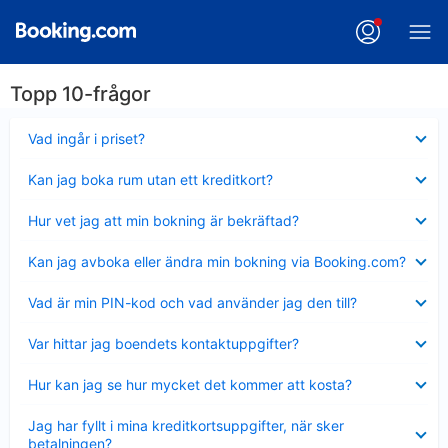
Topp 10-frågor
Visar
Vad ingår i priset?
mindre
Visar
Kan jag boka rum utan ett kreditkort?
mindre
Visar
Hur vet jag att min bokning är bekräftad?
mindre
Visar
Kan jag avboka eller ändra min bokning via Booking.com?
mindre
Visar
Vad är min PIN-kod och vad använder jag den till?
mindre
Visar
Var hittar jag boendets kontaktuppgifter?
mindre
Visar
Hur kan jag se hur mycket det kommer att kosta?
mindre
Visar
Jag har fyllt i mina kreditkortsuppgifter, när sker
mindre
betalningen?