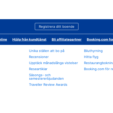
Registrera ditt boende
nline
Hjälp från kundtjänst
Bli affiliatepartner
Booking.com fo
Unika ställen att bo på
Biluthyrning
Recensioner
Hitta flyg
Upptäck månadslånga vistelser
Restaurangboknin
Researtiklar
Booking.com för r
Säsongs- och
semestererbjudanden
Traveller Review Awards