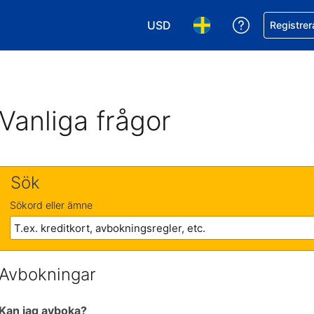
USD
Få hjälp me
Registrer
Välj valuta. Din nuvarande valu
Välj språk. Ditt nuvar
Vanliga frågor
Sök
Sökord eller ämne
Avbokningar
Kan jag avboka?