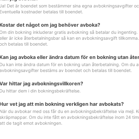
Ja! Det är boendet som bestämmer sina egna avbokningsavgifter och 
Eventuella kostnader betalas till boendet.
Kostar det något om jag behöver avboka?
Om din bokning inkluderar gratis avbokning så betalar du ingenting
eller är icke återbetalningsbar så kan en avbokningsavgift tillkom
och betalas till boendet.
Kan jag avboka eller ändra datum för en bokning utan åte
Du kan inte ändra datum för en bokning utan återbetalning. Om du a
avbokningsavgifter bestäms av boendet och betalas till boendet.
Var hittar jag avbokningsvillkoren?
Du hittar dem i din bokningsbekräftelse.
Hur vet jag att min bokning verkligen har avbokats?
När du avbokar med oss får du en avbokningsbekräftelse via mejl. Ko
skräpmappar. Om du inte fått en avbokningsbekräftelse inom 24 timm
att de tagit emot avbokningen.