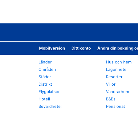
Mobilversion
Ditt konto
Ändra din bokning o
Länder
Hus och hem
Områden
Lägenheter
Städer
Resorter
Distrikt
Villor
Flygplatser
Vandrarhem
Hotell
B&Bs
Sevärdheter
Pensionat