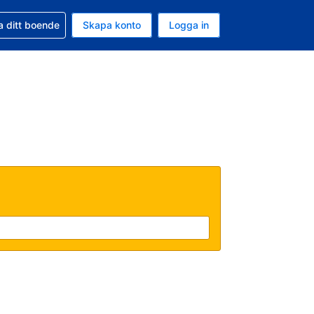
d din bokning
a ditt boende
Skapa konto
Logga in
ta är Amerikanska dollar
ande språk är Svenska