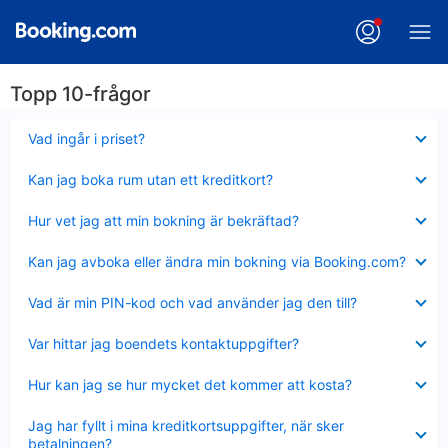
Topp 10-frågor
Visar
Vad ingår i priset?
mindre
Visar
Kan jag boka rum utan ett kreditkort?
mindre
Visar
Hur vet jag att min bokning är bekräftad?
mindre
Visar
Kan jag avboka eller ändra min bokning via Booking.com?
mindre
Visar
Vad är min PIN-kod och vad använder jag den till?
mindre
Visar
Var hittar jag boendets kontaktuppgifter?
mindre
Visar
Hur kan jag se hur mycket det kommer att kosta?
mindre
Visar
Jag har fyllt i mina kreditkortsuppgifter, när sker
mindre
betalningen?