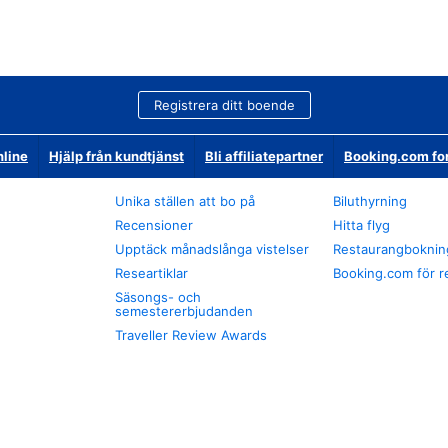
Registrera ditt boende
nline
Hjälp från kundtjänst
Bli affiliatepartner
Booking.com fo
Unika ställen att bo på
Biluthyrning
Recensioner
Hitta flyg
Upptäck månadslånga vistelser
Restaurangboknin
Researtiklar
Booking.com för r
Säsongs- och
semestererbjudanden
Traveller Review Awards