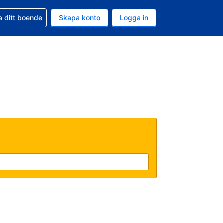
d din bokning
a ditt boende
Skapa konto
Logga in
uta är Svenska kronor
ande språk är Svenska