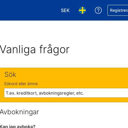
SEK
Få hjälp me
Registrer
Välj valuta. Din nuvarande val
Välj språk. Ditt nuvar
Vanliga frågor
Sök
Sökord eller ämne
Avbokningar
Kan jag avboka?