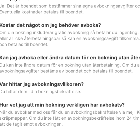
Ja! Det är boendet som bestämmer sina egna avbokningsavgifter och 
Eventuella kostnader betalas till boendet.
Kostar det något om jag behöver avboka?
Om din bokning inkluderar gratis avbokning så betalar du ingenting
eller är icke återbetalningsbar så kan en avbokningsavgift tillkom
och betalas till boendet.
Kan jag avboka eller ändra datum för en bokning utan åte
Du kan inte ändra datum för en bokning utan återbetalning. Om du a
avbokningsavgifter bestäms av boendet och betalas till boendet.
Var hittar jag avbokningsvillkoren?
Du hittar dem i din bokningsbekräftelse.
Hur vet jag att min bokning verkligen har avbokats?
När du avbokar med oss får du en avbokningsbekräftelse via mejl. Ko
skräpmappar. Om du inte fått en avbokningsbekräftelse inom 24 timm
att de tagit emot avbokningen.