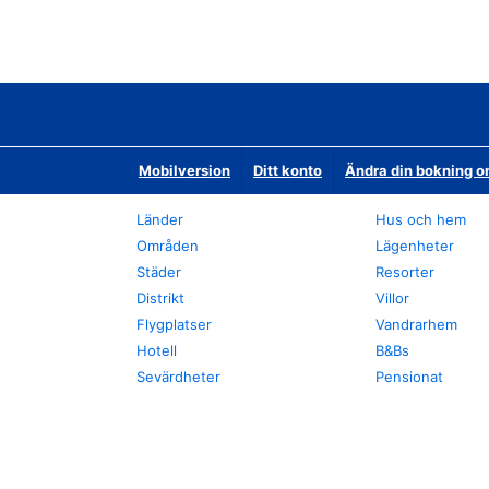
Mobilversion
Ditt konto
Ändra din bokning o
Länder
Hus och hem
Områden
Lägenheter
Städer
Resorter
Distrikt
Villor
Flygplatser
Vandrarhem
Hotell
B&Bs
Sevärdheter
Pensionat