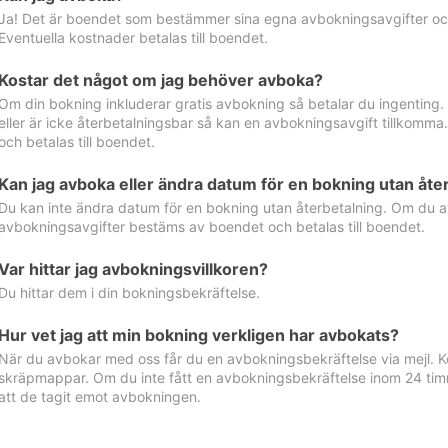
Ja! Det är boendet som bestämmer sina egna avbokningsavgifter och 
Eventuella kostnader betalas till boendet.
Kostar det något om jag behöver avboka?
Om din bokning inkluderar gratis avbokning så betalar du ingenting
eller är icke återbetalningsbar så kan en avbokningsavgift tillkom
och betalas till boendet.
Kan jag avboka eller ändra datum för en bokning utan åte
Du kan inte ändra datum för en bokning utan återbetalning. Om du a
avbokningsavgifter bestäms av boendet och betalas till boendet.
Var hittar jag avbokningsvillkoren?
Du hittar dem i din bokningsbekräftelse.
Hur vet jag att min bokning verkligen har avbokats?
När du avbokar med oss får du en avbokningsbekräftelse via mejl. Ko
skräpmappar. Om du inte fått en avbokningsbekräftelse inom 24 timm
att de tagit emot avbokningen.