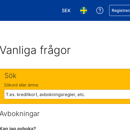
SEK
Få hjälp me
Registrer
Välj valuta. Din nuvarande val
Välj språk. Ditt nuvar
Vanliga frågor
Sök
Sökord eller ämne
Avbokningar
Kan jag avboka?