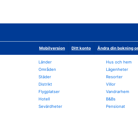
Mobilversion
Ditt konto
Ändra din bokning o
Länder
Hus och hem
Områden
Lägenheter
Städer
Resorter
Distrikt
Villor
Flygplatser
Vandrarhem
Hotell
B&Bs
Sevärdheter
Pensionat