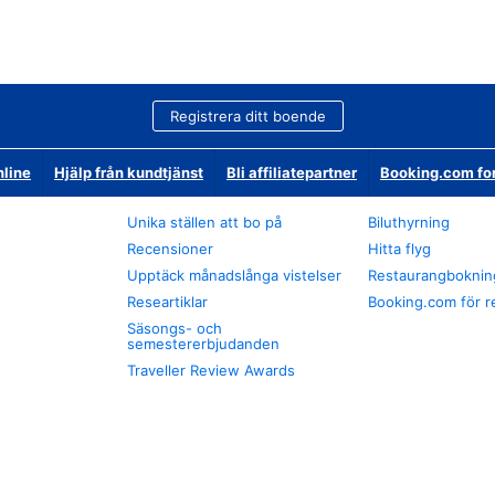
Registrera ditt boende
nline
Hjälp från kundtjänst
Bli affiliatepartner
Booking.com fo
Unika ställen att bo på
Biluthyrning
Recensioner
Hitta flyg
Upptäck månadslånga vistelser
Restaurangboknin
Researtiklar
Booking.com för r
Säsongs- och
semestererbjudanden
Traveller Review Awards