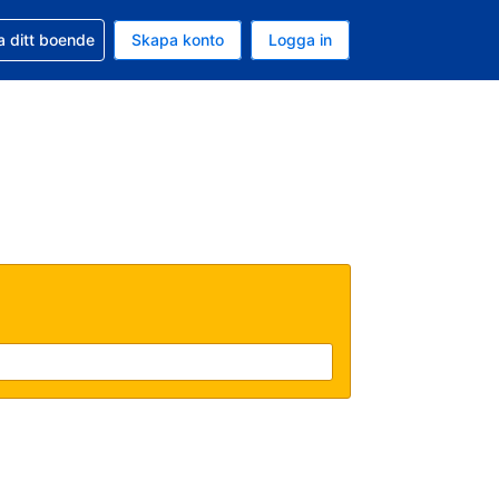
d din bokning
a ditt boende
Skapa konto
Logga in
uta är Svenska kronor
ande språk är Svenska