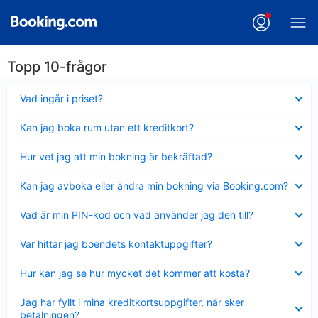
Topp 10-frågor
Visar
Vad ingår i priset?
mindre
Visar
Kan jag boka rum utan ett kreditkort?
mindre
Visar
Hur vet jag att min bokning är bekräftad?
mindre
Visar
Kan jag avboka eller ändra min bokning via Booking.com?
mindre
Visar
Vad är min PIN-kod och vad använder jag den till?
mindre
Visar
Var hittar jag boendets kontaktuppgifter?
mindre
Visar
Hur kan jag se hur mycket det kommer att kosta?
mindre
Visar
Jag har fyllt i mina kreditkortsuppgifter, när sker
mindre
betalningen?