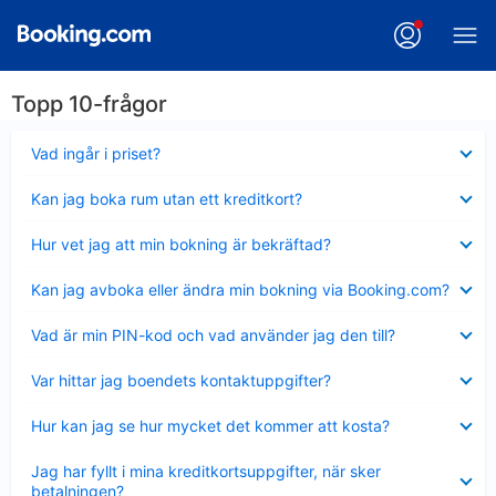
Topp 10-frågor
Visar
Vad ingår i priset?
mindre
Visar
Kan jag boka rum utan ett kreditkort?
mindre
Visar
Hur vet jag att min bokning är bekräftad?
mindre
Visar
Kan jag avboka eller ändra min bokning via Booking.com?
mindre
Visar
Vad är min PIN-kod och vad använder jag den till?
mindre
Visar
Var hittar jag boendets kontaktuppgifter?
mindre
Visar
Hur kan jag se hur mycket det kommer att kosta?
mindre
Visar
Jag har fyllt i mina kreditkortsuppgifter, när sker
mindre
betalningen?