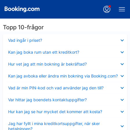
Topp 10-frågor
Visar
Vad ingår i priset?
mindre
Visar
Kan jag boka rum utan ett kreditkort?
mindre
Visar
Hur vet jag att min bokning är bekräftad?
mindre
Visar
Kan jag avboka eller ändra min bokning via Booking.com?
mindre
Visar
Vad är min PIN-kod och vad använder jag den till?
mindre
Visar
Var hittar jag boendets kontaktuppgifter?
mindre
Visar
Hur kan jag se hur mycket det kommer att kosta?
mindre
Visar
Jag har fyllt i mina kreditkortsuppgifter, när sker
mindre
betalningen?