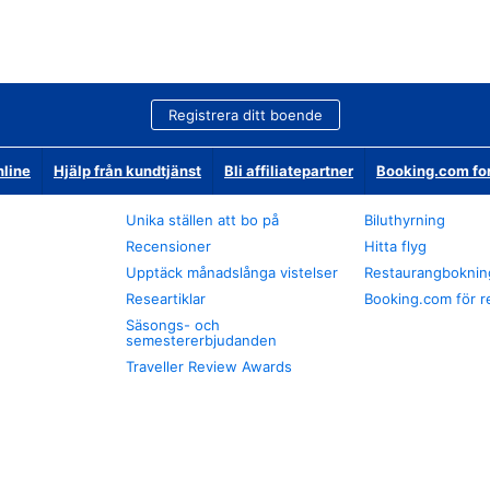
Registrera ditt boende
nline
Hjälp från kundtjänst
Bli affiliatepartner
Booking.com fo
Unika ställen att bo på
Biluthyrning
Recensioner
Hitta flyg
Upptäck månadslånga vistelser
Restaurangboknin
Researtiklar
Booking.com för r
Säsongs- och
semestererbjudanden
Traveller Review Awards