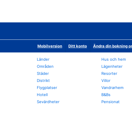
Mobilversion
Ditt konto
Ändra din bokning o
Länder
Hus och hem
Områden
Lägenheter
Städer
Resorter
Distrikt
Villor
Flygplatser
Vandrarhem
Hotell
B&Bs
Sevärdheter
Pensionat