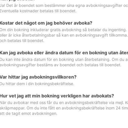
Ja! Det är boendet som bestämmer sina egna avbokningsavgifter och 
Eventuella kostnader betalas till boendet.
Kostar det något om jag behöver avboka?
Om din bokning inkluderar gratis avbokning så betalar du ingenting
eller är icke återbetalningsbar så kan en avbokningsavgift tillkom
och betalas till boendet.
Kan jag avboka eller ändra datum för en bokning utan åte
Du kan inte ändra datum för en bokning utan återbetalning. Om du a
avbokningsavgifter bestäms av boendet och betalas till boendet.
Var hittar jag avbokningsvillkoren?
Du hittar dem i din bokningsbekräftelse.
Hur vet jag att min bokning verkligen har avbokats?
När du avbokar med oss får du en avbokningsbekräftelse via mejl. Ko
skräpmappar. Om du inte fått en avbokningsbekräftelse inom 24 timm
att de tagit emot avbokningen.