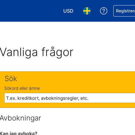
USD
Få hjälp me
Registrer
Välj valuta. Din nuvarande valu
Välj språk. Ditt nuvar
Vanliga frågor
Sök
Sökord eller ämne
Avbokningar
Kan jag avboka?