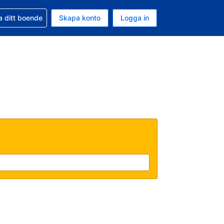
d din bokning
a ditt boende
Skapa konto
Logga in
ta är Amerikanska dollar
ande språk är Svenska