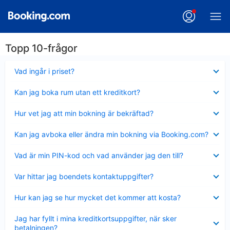
Topp 10-frågor
Visar
Vad ingår i priset?
mindre
Visar
Kan jag boka rum utan ett kreditkort?
mindre
Visar
Hur vet jag att min bokning är bekräftad?
mindre
Visar
Kan jag avboka eller ändra min bokning via Booking.com?
mindre
Visar
Vad är min PIN-kod och vad använder jag den till?
mindre
Visar
Var hittar jag boendets kontaktuppgifter?
mindre
Visar
Hur kan jag se hur mycket det kommer att kosta?
mindre
Visar
Jag har fyllt i mina kreditkortsuppgifter, när sker
mindre
betalningen?