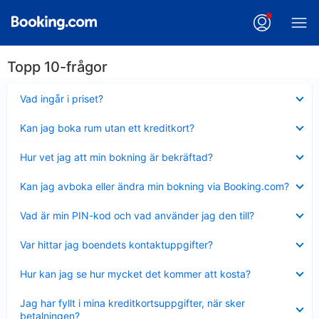
Topp 10-frågor
Visar
Vad ingår i priset?
mindre
Visar
Kan jag boka rum utan ett kreditkort?
mindre
Visar
Hur vet jag att min bokning är bekräftad?
mindre
Visar
Kan jag avboka eller ändra min bokning via Booking.com?
mindre
Visar
Vad är min PIN-kod och vad använder jag den till?
mindre
Visar
Var hittar jag boendets kontaktuppgifter?
mindre
Visar
Hur kan jag se hur mycket det kommer att kosta?
mindre
Visar
Jag har fyllt i mina kreditkortsuppgifter, när sker
mindre
betalningen?