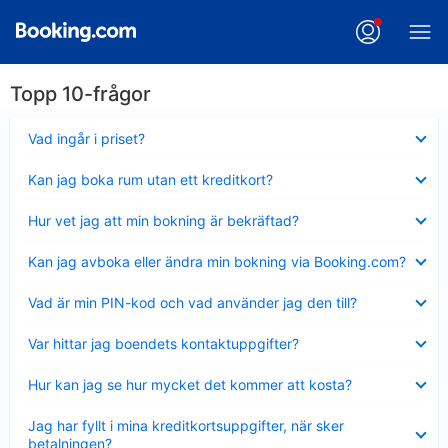
Topp 10-frågor
Visar
Vad ingår i priset?
mindre
Visar
Kan jag boka rum utan ett kreditkort?
mindre
Visar
Hur vet jag att min bokning är bekräftad?
mindre
Visar
Kan jag avboka eller ändra min bokning via Booking.com?
mindre
Visar
Vad är min PIN-kod och vad använder jag den till?
mindre
Visar
Var hittar jag boendets kontaktuppgifter?
mindre
Visar
Hur kan jag se hur mycket det kommer att kosta?
mindre
Visar
Jag har fyllt i mina kreditkortsuppgifter, när sker
mindre
betalningen?