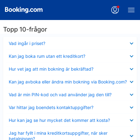
Topp 10-frågor
Visar
Vad ingår i priset?
mindre
Visar
Kan jag boka rum utan ett kreditkort?
mindre
Visar
Hur vet jag att min bokning är bekräftad?
mindre
Visar
Kan jag avboka eller ändra min bokning via Booking.com?
mindre
Visar
Vad är min PIN-kod och vad använder jag den till?
mindre
Visar
Var hittar jag boendets kontaktuppgifter?
mindre
Visar
Hur kan jag se hur mycket det kommer att kosta?
mindre
Visar
Jag har fyllt i mina kreditkortsuppgifter, när sker
mindre
betalningen?