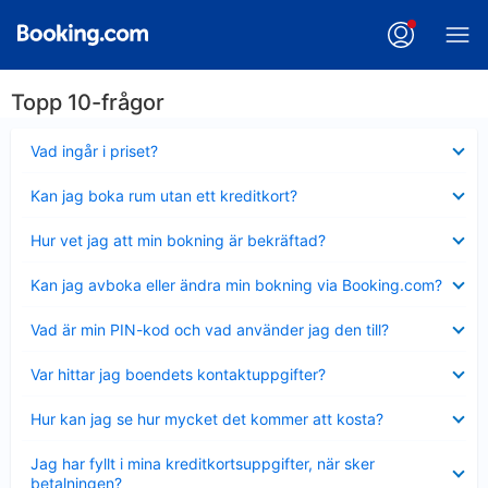
Topp 10-frågor
Visar
Vad ingår i priset?
mindre
Visar
Kan jag boka rum utan ett kreditkort?
mindre
Visar
Hur vet jag att min bokning är bekräftad?
mindre
Visar
Kan jag avboka eller ändra min bokning via Booking.com?
mindre
Visar
Vad är min PIN-kod och vad använder jag den till?
mindre
Visar
Var hittar jag boendets kontaktuppgifter?
mindre
Visar
Hur kan jag se hur mycket det kommer att kosta?
mindre
Visar
Jag har fyllt i mina kreditkortsuppgifter, när sker
mindre
betalningen?