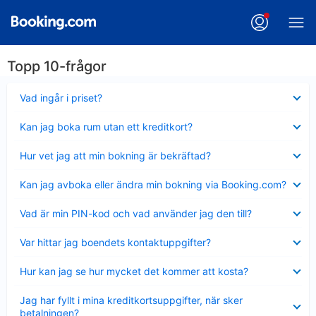
Topp 10-frågor
Visar
Vad ingår i priset?
mindre
Visar
Kan jag boka rum utan ett kreditkort?
mindre
Visar
Hur vet jag att min bokning är bekräftad?
mindre
Visar
Kan jag avboka eller ändra min bokning via Booking.com?
mindre
Visar
Vad är min PIN-kod och vad använder jag den till?
mindre
Visar
Var hittar jag boendets kontaktuppgifter?
mindre
Visar
Hur kan jag se hur mycket det kommer att kosta?
mindre
Visar
Jag har fyllt i mina kreditkortsuppgifter, när sker
mindre
betalningen?