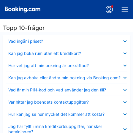
Topp 10-frågor
Visar
Vad ingår i priset?
mindre
Visar
Kan jag boka rum utan ett kreditkort?
mindre
Visar
Hur vet jag att min bokning är bekräftad?
mindre
Visar
Kan jag avboka eller ändra min bokning via Booking.com?
mindre
Visar
Vad är min PIN-kod och vad använder jag den till?
mindre
Visar
Var hittar jag boendets kontaktuppgifter?
mindre
Visar
Hur kan jag se hur mycket det kommer att kosta?
mindre
Visar
Jag har fyllt i mina kreditkortsuppgifter, när sker
mindre
betalningen?