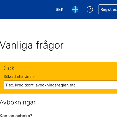
SEK
Få hjälp me
Registrer
Välj valuta. Din nuvarande val
Välj språk. Ditt nuvar
Vanliga frågor
Sök
Sökord eller ämne
Avbokningar
Kan jag avboka?