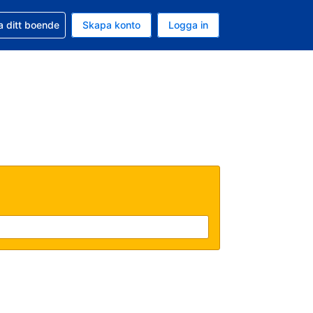
d din bokning
a ditt boende
Skapa konto
Logga in
uta är Svenska kronor
ande språk är Svenska