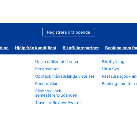
Registrera ditt boende
nline
Hjälp från kundtjänst
Bli affiliatepartner
Booking.com fo
Unika ställen att bo på
Biluthyrning
Recensioner
Hitta flyg
Upptäck månadslånga vistelser
Restaurangboknin
Researtiklar
Booking.com för r
Säsongs- och
semestererbjudanden
Traveller Review Awards