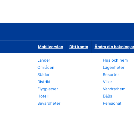
Mobilversion
Ditt konto
Ändra din bokning o
Länder
Hus och hem
Områden
Lägenheter
Städer
Resorter
Distrikt
Villor
Flygplatser
Vandrarhem
Hotell
B&Bs
Sevärdheter
Pensionat