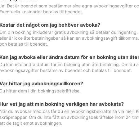
Ja! Det är boendet som bestämmer sina egna avbokningsavgifter och 
Eventuella kostnader betalas till boendet.
Kostar det något om jag behöver avboka?
Om din bokning inkluderar gratis avbokning så betalar du ingenting
eller är icke återbetalningsbar så kan en avbokningsavgift tillkom
och betalas till boendet.
Kan jag avboka eller ändra datum för en bokning utan åte
Du kan inte ändra datum för en bokning utan återbetalning. Om du a
avbokningsavgifter bestäms av boendet och betalas till boendet.
Var hittar jag avbokningsvillkoren?
Du hittar dem i din bokningsbekräftelse.
Hur vet jag att min bokning verkligen har avbokats?
När du avbokar med oss får du en avbokningsbekräftelse via mejl. Ko
skräpmappar. Om du inte fått en avbokningsbekräftelse inom 24 timm
att de tagit emot avbokningen.